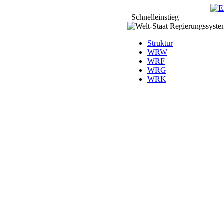
Schnelleinstieg
Struktur
WRW
WRF
WRG
WRK